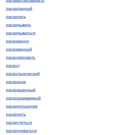
расквартировывать
раскиданный
раскидать
раскидывать
раскидываться
раскованно
раскованный
раскодировать
раскол
раскольнический
раскраска
раскрашенный
раскрашиваемый
раскрепощение
раскроить
раскрутиться
раскручиваться